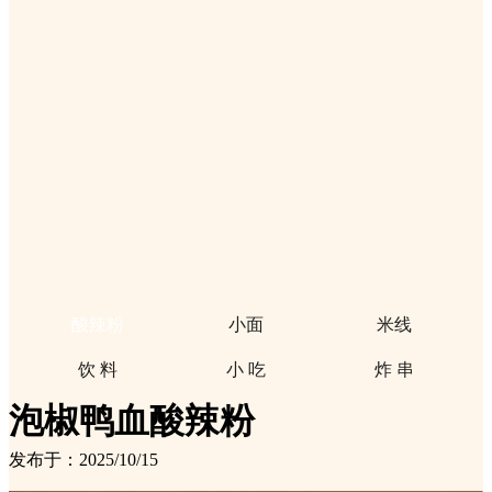
酸辣粉
小面
米线
饮 料
小 吃
炸 串
泡椒鸭血酸辣粉
发布于：2025/10/15