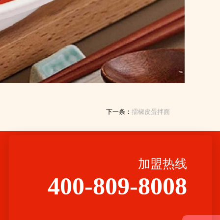
下一条：
擂椒皮蛋拌面
加盟热线
400-809-8008