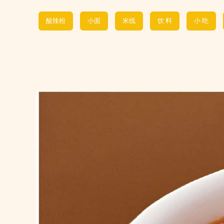
酸辣粉
小面
米线
饮 料
小 吃